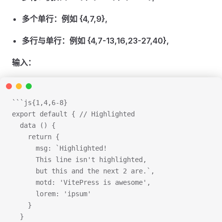
多个单行：例如 {4,7,9},
多行与单行：例如 {4,7-13,16,23-27,40},
输入：
```js{1,4,6-8}
export default { // Highlighted
  data () {
    return {
      msg: `Highlighted!
      This line isn't highlighted,
      but this and the next 2 are.`,
      motd: 'VitePress is awesome',
      lorem: 'ipsum'
    }
  }