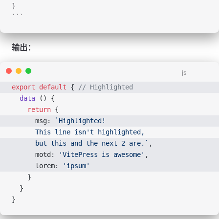
}
```
输出：
js
export
 default
 { 
// Highlighted
  data
 () {
    return
 {
      msg: 
`Highlighted!
      This line isn't highlighted,
      but this and the next 2 are.`
,
      motd: 
'VitePress is awesome'
,
      lorem: 
'ipsum'
    }
  }
}