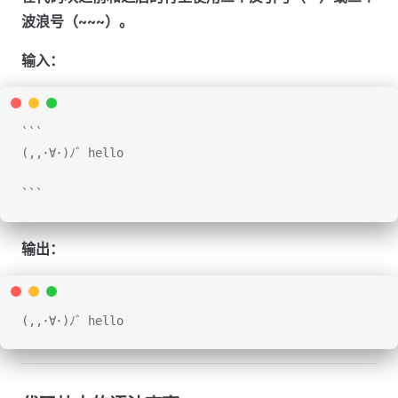
波浪号（~~~）。
输入：
```
(,,･∀･)ﾉ゛hello
```
输出：
(,,･∀･)ﾉ゛hello