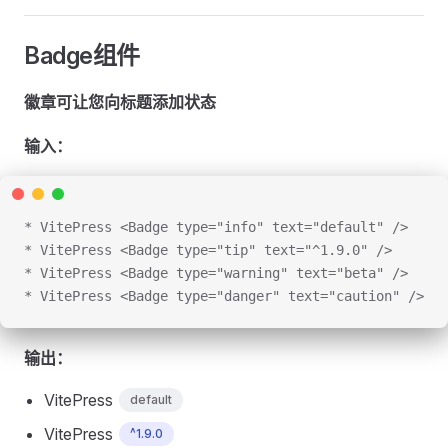
Badge组件
徽章可让您向标题添加状态
输入：
* VitePress <Badge type="info" text="default" />
* VitePress <Badge type="tip" text="^1.9.0" />
* VitePress <Badge type="warning" text="beta" />
* VitePress <Badge type="danger" text="caution" />
输出：
VitePress
default
VitePress
^1.9.0