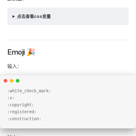
点击查看css变量
Emoji 🎉
输入：
:white_check_mark:
:x:
:copyright:
:registered:
:construction: