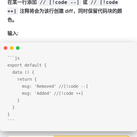
在某一行添加
或
// [!code --]
// [!code
注释将会为该行创建 diff，同时保留代码块的颜
++]
色。
输入:
```js
export default {
  data () {
    return {
      msg: 'Removed' //[!code --]
      msg: 'Added' //[!code ++]
    }
  }
}
```