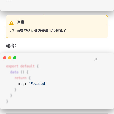
```
注意
//后面有空格此处方便演示我删掉了
输出：
js
export
 default
 {
  data
 () {
    return
 {
      msg: 
'Focused!'
    }
  }
}