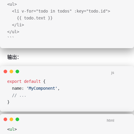
<ul>
  <li v-for="todo in todos" :key="todo.id">
    {{ todo.text }}
  </li>
</ul>
```
输出：
js
export
 default
 {
  name: 
'MyComponent'
,
  // ...
}
html
<
ul
>