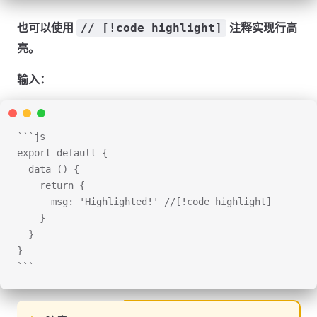
也可以使用
注释实现行高
// [!code highlight]
亮。
输入：
```js
export default {
  data () {
    return {
      msg: 'Highlighted!' //[!code highlight]
    }
  }
}
```